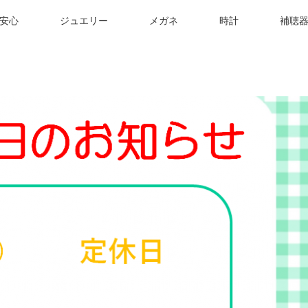
安心
ジュエリー
メガネ
時計
補聴