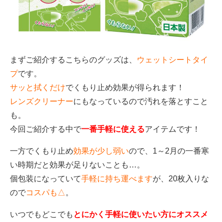
まずご紹介するこちらのグッズは、
ウェットシートタイ
プ
です。
サッと拭くだけ
でくもり止め効果が得られます！
レンズクリーナー
にもなっているので汚れを落とすこと
も。
今回ご紹介する中で
一番手軽に使える
アイテムです！
一方でくもり止め
効果が少し弱い
ので、1～2月の一番寒
い時期だと効果が足りないことも…。
個包装になっていて
手軽に持ち運べます
が、20枚入りな
ので
コスパも△
。
いつでもどこでも
とにかく手軽に使いたい方にオススメ