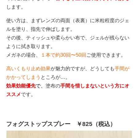
します。
使い方は、まずレンズの両面（表裏）に米粒程度のジェ
ルを塗り、指先で伸ばします。
その後、ティッシュや柔らかい布で、ジェルが残らない
ように拭き取ります。
メガネの場合、
１本で約30回〜50回
ご使用できます。
高いくもり止め効果
が魅力的ですが、どうしても
手間が
かかってしまう
ところが…。
効果効能優先
で
、
塗布の
手間を惜しまないという方にオ
ススメ
です。
フォグストップスプレー ￥825（税込）