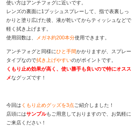
使い方はアンチフォグに近いです。
レンズの裏面に1プッシュスプレーして、指で表裏しっ
かりと塗り広げた後、液が乾いてからティッシュなどで
軽く拭き上げます。
使用回数は、
メガネ約200本分
使用できます。
アンチフォグと同様に
ひと手間
かかりますが、スプレー
タイプなので
拭き上げやすい
のがポイントです。
くもり止め効果が高く、使い勝手も良いので特にオスス
メ
なグッズです！
今回は
くもり止めグッズを3点
ご紹介しました！
店頭には
サンプル
もご用意しておりますので、お気軽に
ご来店ください！